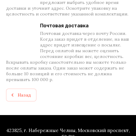
предложит выбрать удобное время
доставки и уточнит адрес. Осмотрите упаковку на
целостность и соответствие указанной комплектации.
Почтовая доставка
Почтовая доставка через почту России.
Когда заказ придет в отделение, на ваш
адрес придет извещение о посылке.
Перед оплатой вы можете оценить
состояние коробки: вес, целостность.
Вскрывать коробку самостоятельно вы можете только
после оплаты заказа. Один заказ может содержать не
больше 10 позиций и его стоимость не должна
превышать 100 000 р.
Назад
423825, г. Набережные Челны, Московский проспект,